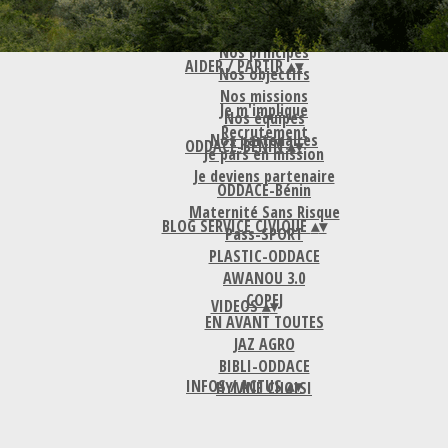
Notre histoire
Nos principes
AIDER / PARTIR
▴
▾
Nos objectifs
Nos missions
Je m'implique
Nos équipes
Recrutement
Nos partenaires
ODDACE-BENIN
▴
▾
Je pars en mission
Je deviens partenaire
ODDACE-Bénin
Maternité Sans Risque
BLOG SERVICE CIVIQUE
▴
▾
Pass-SPORT
PLASTIC-ODDACE
AWANOU 3.0
COPEJ
VIDEOS
▴
▾
EN AVANT TOUTES
JAZ AGRO
BIBLI-ODDACE
INFOS / ACTUS
▴
▾
HYMNE CHOISI