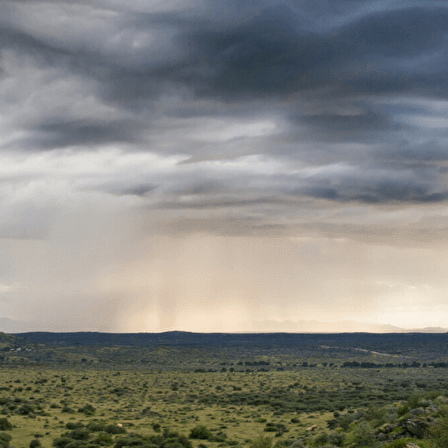
Exporter les lignes sélectionnées
Exporter toutes les colonnes
Exporter uniquement les colonnes affichées
Menu
Ajoutez un logo, un bouton, des réseaux sociaux
Cliquez pour éditer