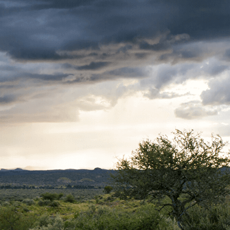
ACCUEIL
▴
▾
QUI EST SFSF ?
▴
▾