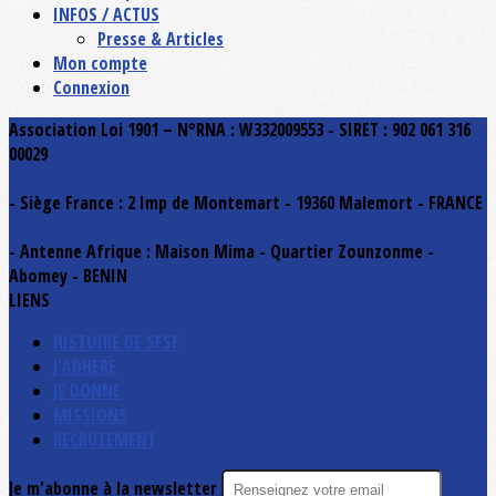
INFOS / ACTUS
Presse & Articles
Mon compte
Connexion
Association Loi 1901 – N°RNA : W332009553 - SIRET : 902 061 316
00029
- Siège France : 2 Imp de Montemart - 19360 Malemort - FRANCE
- Antenne Afrique : Maison Mima - Quartier Zounzonme -
Abomey - BENIN
LIENS
HISTOIRE DE SFSF
J'ADHERE
JE DONNE
MISSIONS
RECRUTEMENT
Je m'abonne à la newsletter