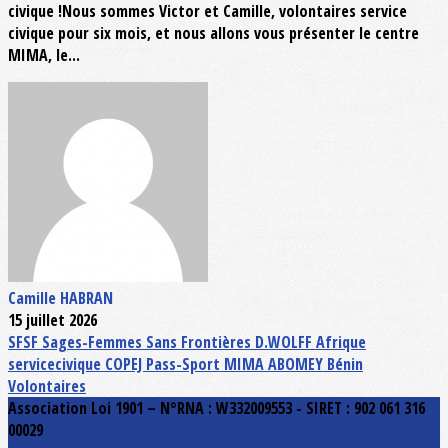
civique !Nous sommes Victor et Camille, volontaires service
civique pour six mois, et nous allons vous présenter le centre
MIMA, le...
Camille HABRAN
15 juillet 2026
SFSF
Sages-Femmes Sans Frontières
D.WOLFF
Afrique
servicecivique
COPEJ
Pass-Sport
MIMA
ABOMEY
Bénin
Volontaires
Association Loi 1901 – N°RNA : W332009553 - SIRET : 902 061 316
00029