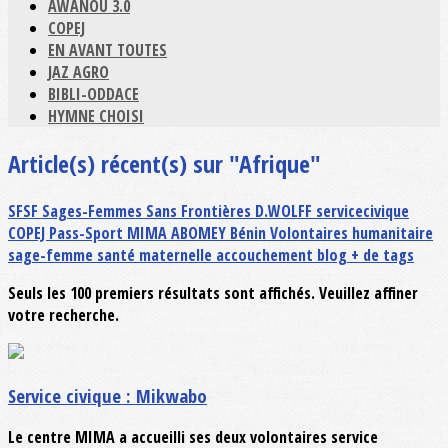
AWANOU 3.0
COPEJ
EN AVANT TOUTES
JAZ AGRO
BIBLI-ODDACE
HYMNE CHOISI
Article(s) récent(s) sur "Afrique"
SFSF
Sages-Femmes Sans Frontières
D.WOLFF
servicecivique
COPEJ
Pass-Sport
MIMA
ABOMEY
Bénin
Volontaires
humanitaire
sage-femme
santé maternelle
accouchement
blog
+ de tags
Seuls les 100 premiers résultats sont affichés. Veuillez affiner
votre recherche.
Service civique : Mikwabo
Le centre MIMA a accueilli ses deux volontaires service