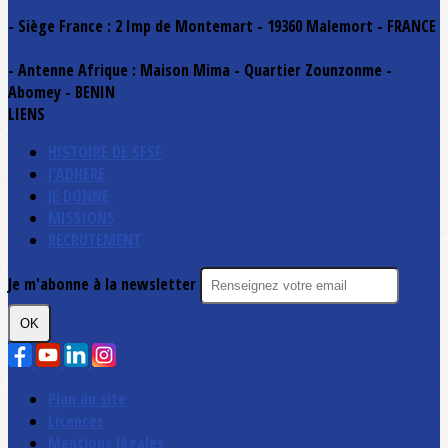
- Siège France : 2 Imp de Montemart - 19360 Malemort - FRANCE
- Antenne Afrique : Maison Mima - Quartier Zounzonme -
Abomey - BENIN
LIENS
HISTOIRE DE SFSF
J'ADHERE
JE DONNE
MISSIONS
RECRUTEMENT
Je m'abonne à la newsletter
OK
Plan du site
Licences
Mentions légales