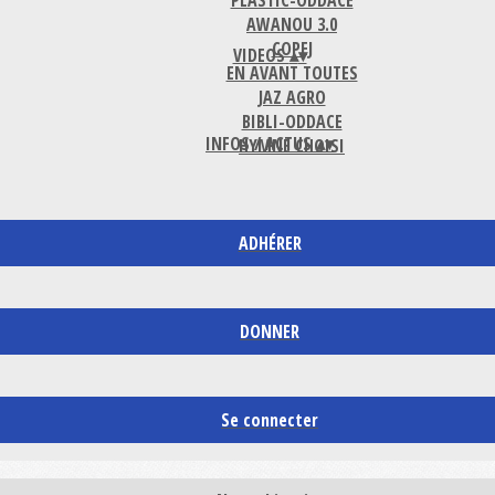
PLASTIC-ODDACE
AWANOU 3.0
COPEJ
VIDEOS
▴
▾
EN AVANT TOUTES
JAZ AGRO
BIBLI-ODDACE
INFOS / ACTUS
▴
▾
HYMNE CHOISI
ADHÉRER
DONNER
Se connecter