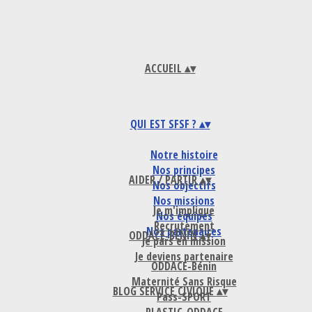
ACCUEIL
▴
▾
QUI EST SFSF ?
▴
▾
Notre histoire
Nos principes
AIDER / PARTIR
▴
▾
Nos objectifs
Nos missions
Je m'implique
Nos équipes
Recrutement
Nos partenaires
ODDACE-BENIN
▴
▾
Je pars en mission
Je deviens partenaire
ODDACE-Bénin
Maternité Sans Risque
BLOG SERVICE CIVIQUE
▴
▾
Pass-SPORT