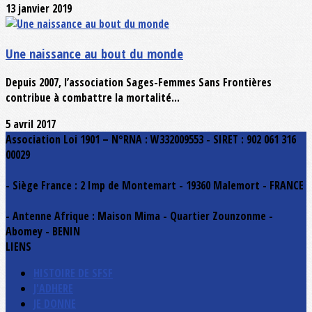
13 janvier 2019
Une naissance au bout du monde
Depuis 2007, l’association Sages-Femmes Sans Frontières
contribue à combattre la mortalité...
5 avril 2017
Association Loi 1901 – N°RNA : W332009553 - SIRET : 902 061 316
00029
- Siège France : 2 Imp de Montemart - 19360 Malemort - FRANCE
- Antenne Afrique : Maison Mima - Quartier Zounzonme -
Abomey - BENIN
LIENS
HISTOIRE DE SFSF
J'ADHERE
JE DONNE